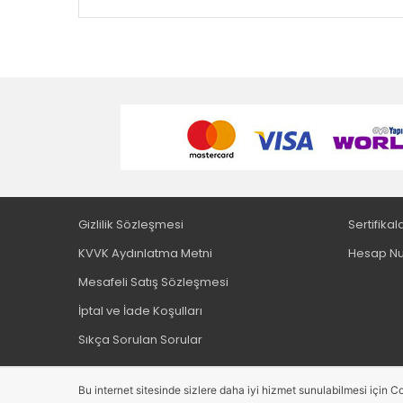
Gizlilik Sözleşmesi
Sertifikal
KVVK Aydınlatma Metni
Hesap Nu
Mesafeli Satış Sözleşmesi
İptal ve İade Koşulları
Sıkça Sorulan Sorular
Bu internet sitesinde sizlere daha iyi hizmet sunulabilmesi için Co