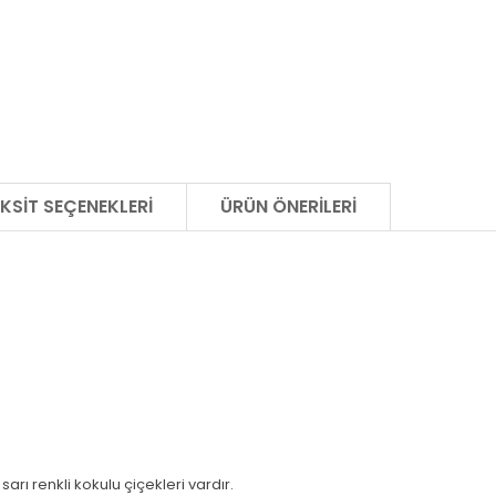
KSIT SEÇENEKLERI
ÜRÜN ÖNERILERI
ı renkli kokulu çiçekleri vardır.