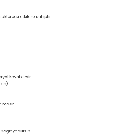
 söktürücü etkilere sahiptir.
yal koyabilirsin.
sin).
almasın.
 bağlayabilirsin.