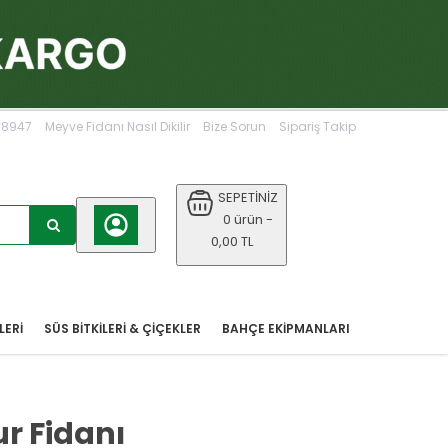
068947
Meyve Fidanı Nasıl Dikilir
Bize Sorun
Sipariş Takip
SEPETİNİZ
0 ürün -
0,00 TL
LERİ
SÜS BİTKİLERİ & ÇİÇEKLER
BAHÇE EKIPMANLARI
r Fidanı