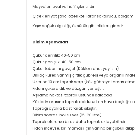
Meyveleri oval ve hafif çıkıntılıdır.
Çiçekleri yatıştırıcı özellikte, idrar söktürücü, balgam
Kışın soğuk algınlığı, öksürük gibi etkileri giderir.
Dikim Aşamaları
Çukur derinlik: 40-50 cm
Çukur genişlik: 40-50 cm
Çukur tabanını gevşet (Kökler rahat yayılsın).
Birkaç kürek yanmış çiftlik gübresi veya organik mater
Üzerine 10 cm toprak serp (kök gübreye temas etme
Fidanı çukura dik ve düzgün yerleştir.
Aşılama noktası toprak üstünde kalacak!
Köklerin arasına toprak doldururken hava boşluğu k
Toprağı ayakla bastırarak sıkıştır.
Dikim sonrası bol su ver (15-20 litre).
Toprak oturursa biraz daha toprak ekleyebilirsin.
Fidan inceyse, kırılmaması için yanına bir çubuk dikip