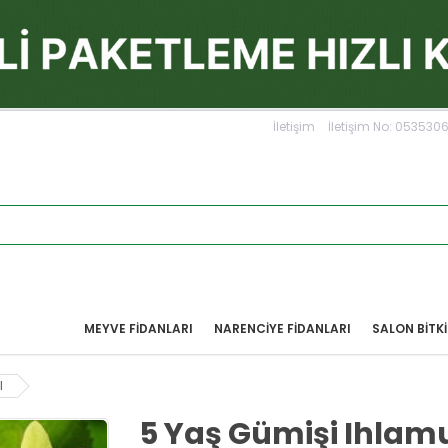
İletişim
İletişim No: 05353
MEYVE FIDANLARI
NARENCIYE FIDANLARI
SALON BİTKİ
I
5 Yaş Gümişi Ihlamu