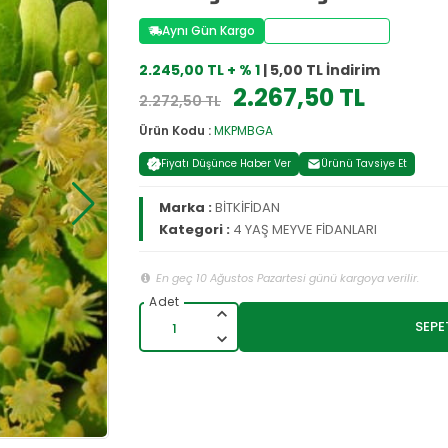
Aynı Gün Kargo
Stoktan Teslim
2.245,00 TL + % 1
| 5,00 TL İndirim
2.267,50 TL
2.272,50 TL
Ürün Kodu :
MKPMBGA
Fiyatı Düşünce Haber Ver
Ürünü Tavsiye Et
Marka :
BİTKİFİDAN
Kategori :
4 YAŞ MEYVE FİDANLARI
En geç 10 Ağustos Pazartesi günü kargoya verilir.
SEPE