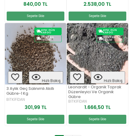
840,00 TL
2.538,00 TL
Sepete Ekle
Sepete Ekle
AYNI GÜN
AYNI GÜN
KARGO
KARGO
STOKTAN
STOKTAN
TESLIM
TESLIM
Hızlı Bakış
Hızlı Bakış
Leonardit - Organik Toprak
3 Aylık Geç Salınımlı Akıllı
Düzenleyici Ve Organik
Gübre-1 Kg
Gübre
BİTKİFİDAN
BİTKİFİDAN
301,99 TL
1.666,50 TL
Sepete Ekle
Sepete Ekle