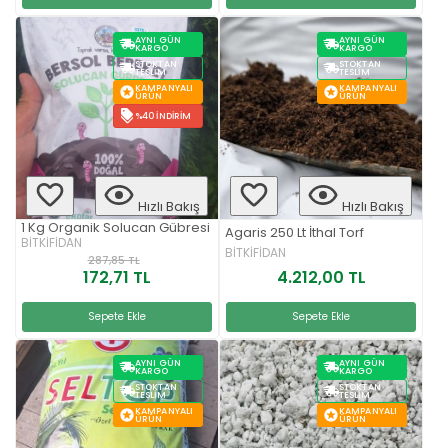
AYNI GÜN
AYNI GÜN
KARGO
KARGO
STOKTAN
STOKTAN
TESLIM
TESLIM
KAMPANYALI
KAMPANYALI
ÜRÜN
ÜRÜN
%40 İNDIRIM
Hızlı Bakış
Hızlı Bakış
1 Kg Organik Solucan Gübresi
Agaris 250 Lt İthal Torf
BİTKİFİDAN
BİTKİFİDAN
287,85 TL
172,71 TL
4.212,00 TL
Sepete Ekle
Sepete Ekle
AYNI GÜN
AYNI GÜN
KARGO
KARGO
STOKTAN
STOKTAN
TESLIM
TESLIM
KAMPANYALI
KAMPANYALI
ÜRÜN
ÜRÜN