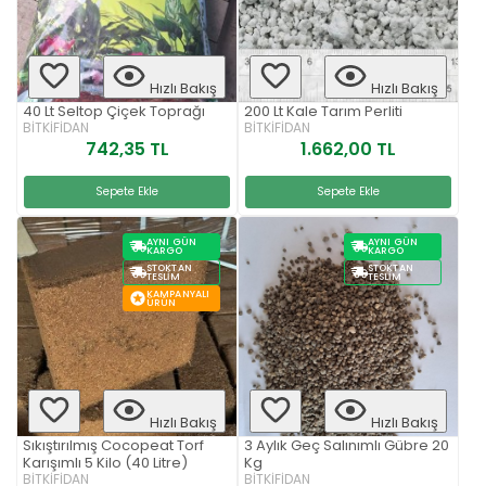
Hızlı Bakış
Hızlı Bakış
40 Lt Seltop Çiçek Toprağı
200 Lt Kale Tarım Perliti
BİTKİFİDAN
BİTKİFİDAN
742,35 TL
1.662,00 TL
Sepete Ekle
Sepete Ekle
AYNI GÜN
AYNI GÜN
KARGO
KARGO
STOKTAN
STOKTAN
TESLIM
TESLIM
KAMPANYALI
ÜRÜN
Hızlı Bakış
Hızlı Bakış
Sıkıştırılmış Cocopeat Torf
3 Aylık Geç Salınımlı Gübre 20
Karışımlı 5 Kilo (40 Litre)
Kg
BİTKİFİDAN
BİTKİFİDAN