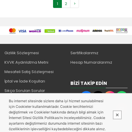
1
2
>
Gizlilik Sözleşmesi
Sertifikalarımız
KVVK Aydınlatma Metni
Hesap Numaralarımız
Mesafeli Satış Sözleşmesi
İptal ve İade Koşulları
BIZI TAKIP EDIN
Sıkça Sorulan Sorular
Bu internet sitesinde sizlere daha iyi hizmet sunulabilmesi
için Cookieler kullanılmaktadır. Cookie tercihlerinizi
değiştirmek ve Cookieler hakkında detaylı bilgi almak için
İnternet Sitesi Gizlilik Politikası’nı inceleyebilirsiniz. Cookie
ayarlarını değiştirmeniz durumunda internet sitesinin bazı
özelliklerinin işlevselliğini kaybedebileceğini dikkate alınız.
Bu site,
PobolEti®
Entegre E-ticaret Sistemi ile hazırlanmıştır.