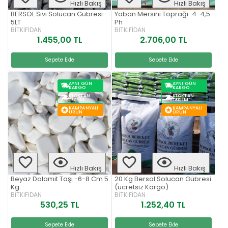
Hızlı Bakış
Hızlı Bakış
BERSOL Sıvı Solucan Gübresi-
Yaban Mersini Toprağı-4-4,5
5LT
Ph
BİTKİFİDAN
BİTKİFİDAN
1.455,00 TL
2.706,00 TL
Sepete Ekle
Sepete Ekle
AYNI GÜN
AYNI GÜN
KARGO
KARGO
STOKTAN
STOKTAN
TESLIM
TESLIM
KAMPANYALI
KAMPANYALI
ÜRÜN
ÜRÜN
Hızlı Bakış
Hızlı Bakış
Beyaz Dolamit Taşı -6-8 Cm 5
20 Kg Bersol Solucan Gübresi
Kg
(ücretsiz Kargo)
BİTKİFİDAN
BİTKİFİDAN
530,25 TL
1.252,40 TL
Sepete Ekle
Sepete Ekle