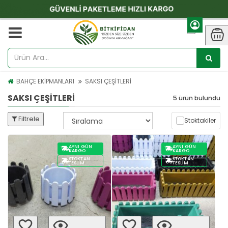
BAHÇE EKİPMANLARI
SAKSI ÇEŞİTLERİ
SAKSI ÇEŞİTLERİ
5 ürün bulundu
Filtrele
Stoktakiler
AYNI GÜN
AYNI GÜN
KARGO
KARGO
STOKTAN
STOKTAN
TESLIM
TESLIM