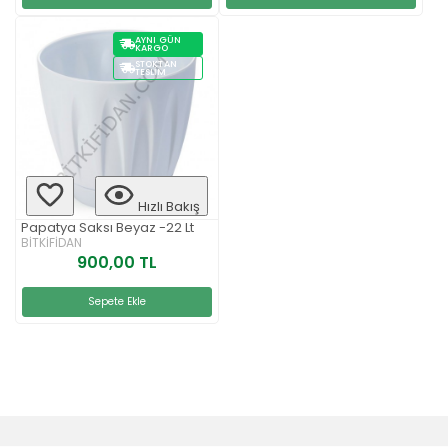
AYNI GÜN
KARGO
STOKTAN
TESLIM
Hızlı Bakış
Papatya Saksı Beyaz -22 Lt
BİTKİFİDAN
900,00 TL
Sepete Ekle