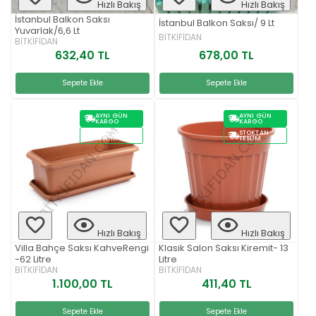
Hızlı Bakış
Hızlı Bakış
İstanbul Balkon Saksı
İstanbul Balkon Saksı/ 9 Lt
Yuvarlak/6,6 Lt
BİTKİFİDAN
BİTKİFİDAN
678,00 TL
632,40 TL
Sepete Ekle
Sepete Ekle
AYNI GÜN
AYNI GÜN
KARGO
KARGO
STOKTAN
STOKTAN
TESLIM
TESLIM
Hızlı Bakış
Hızlı Bakış
Villa Bahçe Saksı KahveRengi
Klasik Salon Saksı Kiremit- 13
-62 Litre
Litre
BİTKİFİDAN
BİTKİFİDAN
1.100,00 TL
411,40 TL
Sepete Ekle
Sepete Ekle