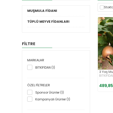
Stokta
MUŞMULA FİDANI
TÜPLÜ MEYVE FİDANLARI
FİLTRE
MARKALAR
BİTKİFİDAN (1)
3 Yaş Mu
BİTKİFİDA
ÖZEL FILTRELER
489,85
Sponsor Ürünler (1)
Kampanyalı Ürünler (1)