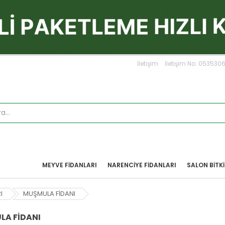
İletişim
İletişim No: 05353
MEYVE FIDANLARI
NARENCIYE FIDANLARI
SALON BİTKİ
I
MUŞMULA FİDANI
A FİDANI