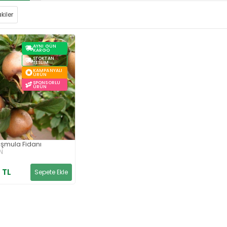
kiler
AYNI GÜN
KARGO
STOKTAN
TESLIM
KAMPANYALI
ÜRÜN
SPONSORLU
ÜRÜN
şmula Fidanı
N
 TL
Sepete Ekle