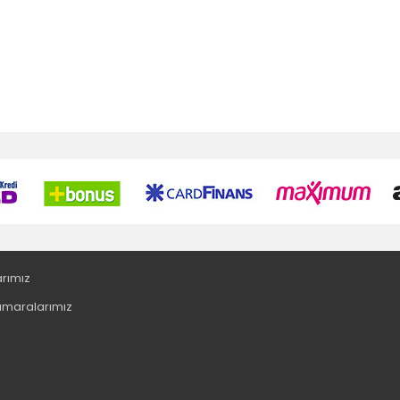
arımız
maralarımız