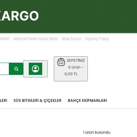
068947
Meyve Fidanı Nasıl Dikilir
Bize Sorun
Sipariş Takip
SEPETİNİZ
0 ürün -
0,00 TL
LERİ
SÜS BİTKİLERİ & ÇİÇEKLER
BAHÇE EKIPMANLARI
1 ürün bulundu