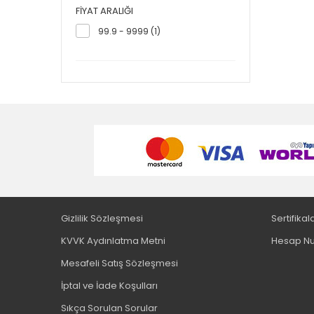
FIYAT ARALIĞI
99.9 - 9999 (1)
Gizlilik Sözleşmesi
Sertifikal
KVVK Aydınlatma Metni
Hesap Nu
Mesafeli Satış Sözleşmesi
İptal ve İade Koşulları
Sıkça Sorulan Sorular