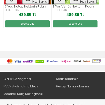
Hızlı Bakış
Hızlı Bakış
3 Yaş Bigtop Nektarin Fidanı
3 Yaş Venüs Nektarin Fidanı
BİTKİFİDAN
BİTKİFİDAN
489,85 TL
489,85 TL
Sepete Ekle
Sepete Ekle
Gizlilik Sözleşmesi
Sertifikalarımız
KVVK Aydınlatma Metni
Hesap Numaralarımız
Mesafeli Satış Sözleşmesi
İptal ve İade Koşulları
BIZI TAKIP EDIN