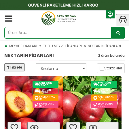
MEYVE FİDANLARI
TÜPLÜ MEYVE FİDANLARI
NEKTARİN FİDANLARI
NEKTARİN FİDANLARI
2 ürün bulundu
Filtrele
Stoktakiler
AYNI GÜN
AYNI GÜN
KARGO
KARGO
STOKTAN
STOKTAN
TESLIM
TESLIM
KAMPANYALI
KAMPANYALI
ÜRÜN
ÜRÜN
SPONSORLU
SPONSORLU
ÜRÜN
ÜRÜN