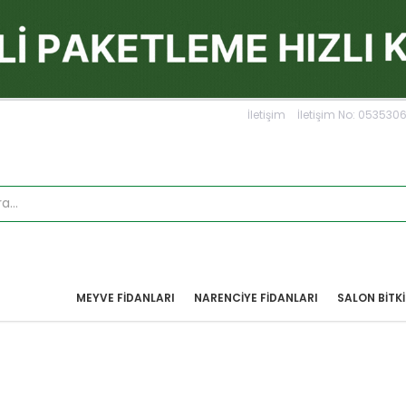
İletişim
İletişim No: 05353
MEYVE FIDANLARI
NARENCIYE FIDANLARI
SALON BİTKİ