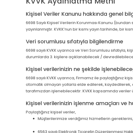
KVVK Aydınlatma Metni
Kişisel Veriler Kanunu hakkında genel bil
6698 Sayılı Kişisel Verilerin Korunması Kanunu (bundan s
yayınlanmıştır. KVKK’nun bir kısmı yayın tarihinde, bir kıs
Veri sorumlusu sıfatıyla bilgilendirme
6698 sayılı KVKK uyarınca ve Veri Sorumlusu sıfatıyla, k
durumlarda 3. kişilere açıklanabilecek / devredilebilecek
Kişisel verilerinizin ne şekilde işlenebilece
6698 sayılı KVKK uyarınca, Firmamız ile paylaştığınız kiş
otomatik olmayan yollarla elde edilerek, kaydedilerek, d
tarafımızdan işlenebilecektir. KVKK kapsamında veriler üz
Kişisel verilerinizin işlenme amaçları ve 
Paylaştığınız kişisel veriler,
Müşterilerimize verdiğimiz hizmetlerin gereklerini
6563 sayılı Elektronik Ticaretin Düzenlenmesi Ha