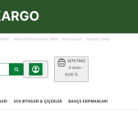
068947
Meyve Fidanı Nasıl Dikilir
Bize Sorun
Sipariş Takip
SEPETİNİZ
0 ürün -
0,00 TL
LERİ
SÜS BİTKİLERİ & ÇİÇEKLER
BAHÇE EKIPMANLARI