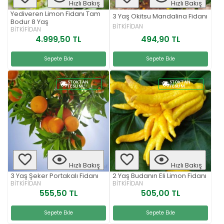
Hızlı Bakış
Hızlı Bakış
Yediveren Limon Fidanı Tam
3 Yaş Okitsu Mandalina Fidanı
Bodur 8 Yaş
BİTKİFİDAN
BİTKİFİDAN
494,90 TL
4.999,50 TL
Sepete Ekle
Sepete Ekle
STOKTAN
STOKTAN
TESLIM
TESLIM
Hızlı Bakış
Hızlı Bakış
3 Yaş Şeker Portakalı Fidanı
2 Yaş Budanın Eli Limon Fidanı
BİTKİFİDAN
BİTKİFİDAN
555,50 TL
505,00 TL
Sepete Ekle
Sepete Ekle