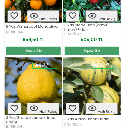
Hızlı Bakış
Hızlı Bakış
3 Yaş Blode Lime(kırmızı
5 Yaş W.murcoot Mandalina
Limon) Fidanı
BİTKİFİDAN
BİTKİFİDAN
959,50 TL
505,00 TL
Sepete Ekle
Sepete Ekle
STOKTAN
STOKTAN
TESLIM
TESLIM
Hızlı Bakış
Hızlı Bakış
3 Yaş Grande Jumbo Limon
3 Yaş Alaca Limon Fidanı
Fidanı
BİTKİFİDAN
BİTKİFİDAN