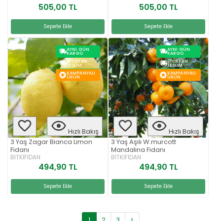
505,00 TL
505,00 TL
Sepete Ekle
Sepete Ekle
AYNI GÜN
AYNI GÜN
KARGO
KARGO
STOKTAN
STOKTAN
TESLIM
TESLIM
KAMPANYALI
KAMPANYALI
ÜRÜN
ÜRÜN
Hızlı Bakış
Hızlı Bakış
3 Yaş Zagar Bianca Limon
3 Yaş Aşılı W.murcott
Fidanı
Mandalina Fidanı
BİTKİFİDAN
BİTKİFİDAN
494,90 TL
494,90 TL
Sepete Ekle
Sepete Ekle
1
2
3
>