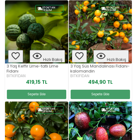
STOKTAN
STOKTAN
TESLIM
TESLIM
Hızlı Bakış
Hızlı Bakış
3 Yaş Keffir Lime-tatlı Lime
3 Yaş Süs Mandalinası Fidanı-
Fidanı
kalomandin
BİTKİFİDAN
BİTKİFİDAN
419,15 TL
494,90 TL
Sepete Ekle
Sepete Ekle
STOKTAN
STOKTAN
TESLIM
TESLIM