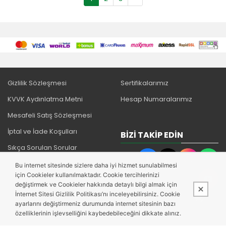
Gizlilik Sözleşmesi
Sertifikalarımız
KVVK Aydınlatma Metni
Hesap Numaralarımız
Mesafeli Satış Sözleşmesi
İptal ve İade Koşulları
BIZI TAKIP EDIN
Sıkça Sorulan Sorular
Bu internet sitesinde sizlere daha iyi hizmet sunulabilmesi
için Cookieler kullanılmaktadır. Cookie tercihlerinizi
değiştirmek ve Cookieler hakkında detaylı bilgi almak için
İnternet Sitesi Gizlilik Politikası’nı inceleyebilirsiniz. Cookie
ayarlarını değiştirmeniz durumunda internet sitesinin bazı
özelliklerinin işlevselliğini kaybedebileceğini dikkate alınız.
Bu site,
PobolEti®
Entegre E-ticaret Sistemi ile hazırlanmıştır.