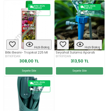
AYNI GÜN
AYNI GÜN
KARGO
KARGO
STOKTAN
STOKTAN
TESLIM
TESLIM
Hızlı Bakış
Hızlı Bakış
Bitki Besini- Tropikal 225 Ml
Seyahat Sulama Aparatı
BİTKİFİDAN
BİTKİFİDAN
308,00 TL
313,50 TL
Sepete Ekle
Sepete Ekle
AYNI GÜN
KARGO
STOKTAN
TESLIM