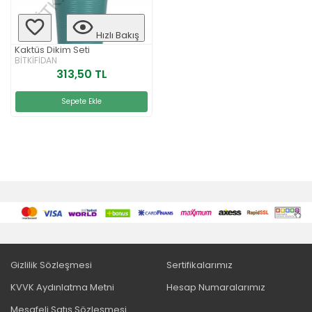
Hızlı Bakış
Kaktüs Dikim Seti
BİTKİFİDAN
313,50 TL
Sepete Ekle
Gizlilik Sözleşmesi
Sertifikalarımız
KVVK Aydınlatma Metni
Hesap Numaralarımız
Mesafeli Satış Sözleşmesi