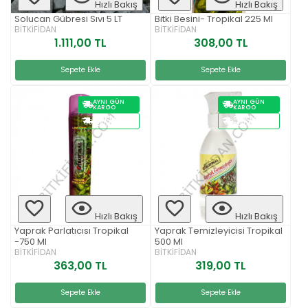
Hızlı Bakış
Hızlı Bakış
Solucan Gübresi Sıvı 5 LT
Bitki Besini- Tropikal 225 Ml
BİTKİFİDAN
BİTKİFİDAN
1.111,00 TL
308,00 TL
Sepete Ekle
Sepete Ekle
AYNI GÜN
AYNI GÜN
KARGO
KARGO
STOKTAN
STOKTAN
TESLIM
TESLIM
Hızlı Bakış
Hızlı Bakış
Yaprak Parlatıcısı Tropikal
Yaprak Temizleyicisi Tropikal
-750 Ml
500 Ml
BİTKİFİDAN
BİTKİFİDAN
363,00 TL
319,00 TL
Sepete Ekle
Sepete Ekle