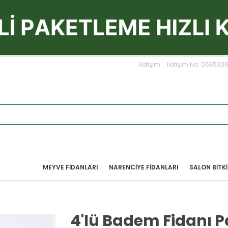
İletişim
İletişim No: 05353
MEYVE FIDANLARI
NARENCIYE FIDANLARI
SALON BİTKİ
4'lü Badem Fidanı P