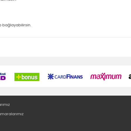
p bağlayabilirsin.
arımız
maralarımız