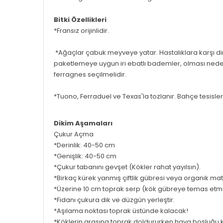
Bitki Özellikleri
*Fransız orijinlidir.
*Ağaçlar çabuk meyveye yatar. Hastalıklara karşı dire
paketlemeye uygun iri ebatlı bademler, olması nedeni
ferragnes seçilmelidir.
*Tuono, Ferraduel ve Texas'la tozlanır. Bahçe tesisl
Dikim Aşamaları
Çukur Açma
*Derinlik: 40-50 cm
*Genişlik: 40-50 cm
*Çukur tabanını gevşet (Kökler rahat yayılsın).
*Birkaç kürek yanmış çiftlik gübresi veya organik mate
*Üzerine 10 cm toprak serp (kök gübreye temas etm
*Fidanı çukura dik ve düzgün yerleştir.
*Aşılama noktası toprak üstünde kalacak!
*Köklerin arasına toprak doldururken hava boşluğu 