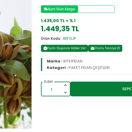
Aynı Gün Kargo
Stoktan Teslim
1.435,00 TL + % 1
1.449,35 TL
Ürün Kodu :
BEFGJP
Fiyatı Düşünce Haber Ver
Ürünü Tavsiye Et
Marka :
BİTKİFİDAN
Kategori :
PAKET FİDAN ÇEŞİTLERİ
SEPE