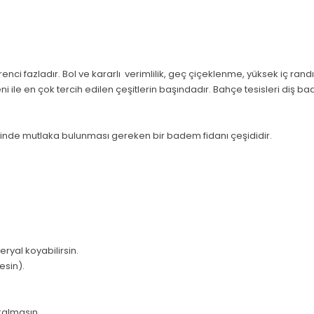
nci fazladır. Bol ve kararlı verimlilik, geç çiçeklenme, yüksek iç rand
 ile en çok tercih edilen çeşitlerin başındadır. Bahçe tesisleri diş 
erinde mutlaka bulunması gereken bir badem fidanı çeşididir.
ryal koyabilirsin.
esin).
kalmasın.