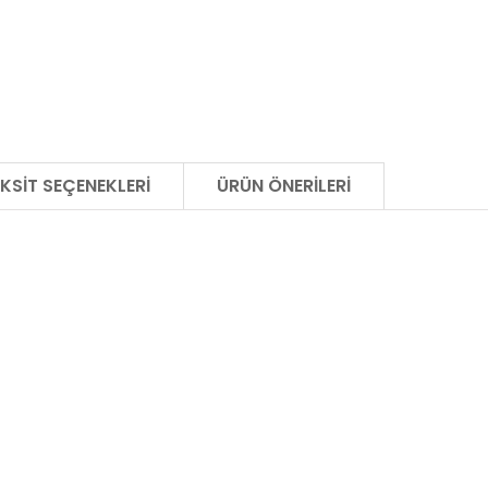
KSIT SEÇENEKLERI
ÜRÜN ÖNERILERI