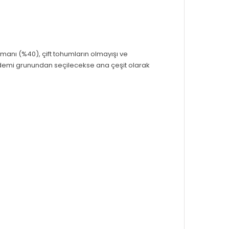
ımanı (%40), çift tohumların olmayışı ve
bademi grunundan seçilecekse ana çeşit olarak