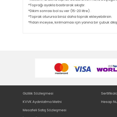
*Toprağı ayakla bastırarak sıkıştır.
*Dikim sonrası bol su ver (15-20 litre).
*Toprak oturursa biraz daha toprak ekleyebilirsin.
*Fidan inceyse, kırılmaması için yanına bir çubuk diki
Gizlilik Sözleşmesi
Sertifikal
KVVK Aydınlatma Metni
Hesap Nu
Mesafeli Satış Sözleşmesi