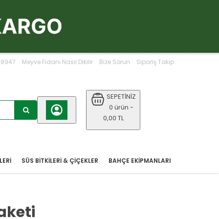
068947
Meyve Fidanı Nasıl Dikilir
Bize Sorun
Sipariş Takip
SEPETİNİZ
0 ürün -
0,00 TL
LERİ
SÜS BİTKİLERİ & ÇİÇEKLER
BAHÇE EKIPMANLARI
aketi