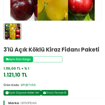
3'lü Açık Köklü Kiraz Fidanı Paketi
Aynı Gün Kargo
Stoktan Teslim
1.110,00 TL + % 1
1.121,10 TL
Ürün Kodu :
BPQRTV59
Fiyatı Düşünce Haber Ver
Ürünü Tavsiye Et
Marka :
BİTKİFİDAN