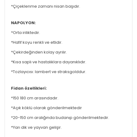
*Çiçeklenme zamanı nisan başıdır.
NAPOLYON:
*Orta iriliktedir.
*Hafif koyu renkli ve etlidir.
*Çekirdeğinden kolay ayrılır.
*Kısa saplı ve hastalıklara dayanıklıdır.
*Tozlayıcısı: lambert ve straksgolddur.
Fidan özellikleri:
*150 180 cm arasındadır.
*Açık köklü olarak gönderilmektedir
*20-150 cm aralığında budanıp gönderilmektedir.
*Yarı dik ve yayvan gelişir.