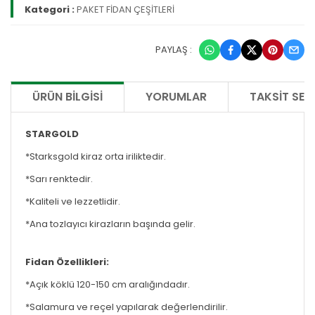
Kategori :
PAKET FİDAN ÇEŞİTLERİ
PAYLAŞ :
ÜRÜN BILGISI
YORUMLAR
TAKSIT SEÇ
STARGOLD
*Starksgold kiraz orta iriliktedir.
*Sarı renktedir.
*Kaliteli ve lezzetlidir.
*Ana tozlayıcı kirazların başında gelir.
Fidan Özellikleri:
*Açık köklü 120-150 cm aralığındadır.
*Salamura ve reçel yapılarak değerlendirilir.