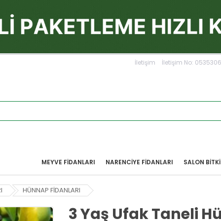
İletişim
İletişim No: 05353
MEYVE FIDANLARI
NARENCIYE FIDANLARI
SALON BİTKİ
I
HÜNNAP FİDANLARI
3 Yaş Ufak Taneli H