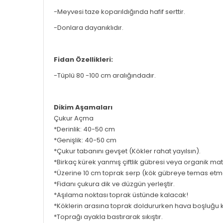
-Meyvesi taze koparıldığında hafif serttir.
-Donlara dayanıklıdır.
Fidan Özellikleri:
-Tüplü 80 -100 cm aralığındadır.
Dikim Aşamaları
Çukur Açma
*Derinlik: 40-50 cm
*Genişlik: 40-50 cm
*Çukur tabanını gevşet (Kökler rahat yayılsın).
*Birkaç kürek yanmış çiftlik gübresi veya organik mate
*Üzerine 10 cm toprak serp (kök gübreye temas etm
*Fidanı çukura dik ve düzgün yerleştir.
*Aşılama noktası toprak üstünde kalacak!
*Köklerin arasına toprak doldururken hava boşluğu 
*Toprağı ayakla bastırarak sıkıştır.