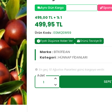
Aynı Gün Kargo
Stoktan Teslim
Spons
495,00 TL + % 1
499,95 TL
Ürün Kodu :
EGMQSW69
Fiyatı Düşünce Haber Ver
Ürünü Tavsiye Et
Marka :
BİTKİFİDAN
Kategori :
HÜNNAP FİDANLARI
En geç 10 Ağustos Pazartesi günü kargoya verilir.
SEPE