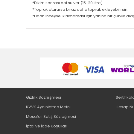
*Dikim sonrası bol su ver (15-20 litre).
*Toprak oturursa biraz daha toprak ekleyebilirsin.
*Fidan inceyse, kırılmaması için yanına bir çubuk diki
Gizlilik Sözleşmesi
Sertifikal
KVVK Aydınlatma Metni
Hesap Nu
Mesafeli Satış Sözleşmesi
İptal ve İade Koşulları