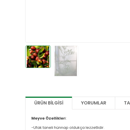
ÜRÜN BILGISI
YORUMLAR
TA
Meyve Özellikler
i:
-Ufak taneli hünnap oldukça lezzetlidir.