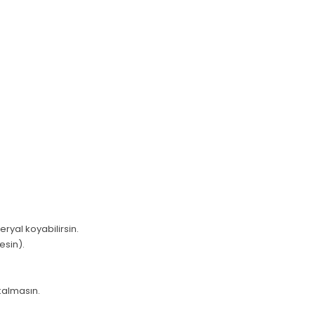
ryal koyabilirsin.
esin).
kalmasın.