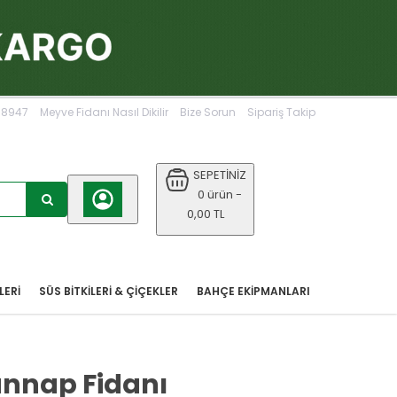
068947
Meyve Fidanı Nasıl Dikilir
Bize Sorun
Sipariş Takip
SEPETİNİZ
0 ürün -
0,00 TL
LERİ
SÜS BİTKİLERİ & ÇİÇEKLER
BAHÇE EKIPMANLARI
ünnap Fidanı