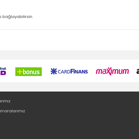
p bağlayabilirsin.
arımız
maralarımız