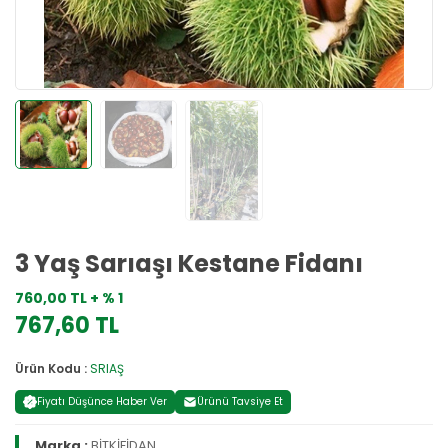
3 Yaş Sarıaşı Kestane Fidanı
760,00 TL + % 1
767,60 TL
Ürün Kodu :
SRIAŞ
Fiyatı Düşünce Haber Ver
Ürünü Tavsiye Et
Marka :
BİTKİFİDAN