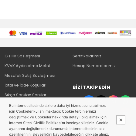
Gizlilik Sözleşmesi
Sertifikalarımız
KVVK Aydınlatma Metni
Hesap Numaralarımız
Mesafeli Satış Sözleşmesi
İptal ve İade Koşulları
BIZI TAKIP EDIN
Sıkça Sorulan Sorular
Bu internet sitesinde sizlere daha iyi hizmet sunulabilmesi
için Cookieler kullanılmaktadır. Cookie tercihlerinizi
değiştirmek ve Cookieler hakkında detaylı bilgi almak için
İnternet Sitesi Gizlilik Politikası’nı inceleyebilirsiniz. Cookie
ayarlarını değiştirmeniz durumunda internet sitesinin bazı
özelliklerinin işlevselliğini kaybedebileceğini dikkate alınız.
Bu site,
PobolEti®
Entegre E-ticaret Sistemi ile hazırlanmıştır.