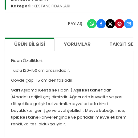
Kategori :
KESTANE FİDANLARI
PAYLAŞ :
ÜRÜN BILGISI
YORUMLAR
TAKSIT SEÇ
Fidan Özellikleri:
Tüplü 120-150 cm arasındadır.
Gövde çapı 1,5 cm den fazladır.
Sarı
Aşılama
Kestane
Fidanı ( Aşılı
kestane
fidanı
)
Anadolu orijinli çeşidimizdir. Ağacı orta kuvvette ve yarı
dik şekilde gelişir bol verimli, meyveleri orta iri-iri
büyüklükte, genişçe ve oval şekillidir. Meyve kabuğu ince,
tipik
kestane
kahverenginde ve parlaktır, meyve eti krem
renkli, kalitesi oldukça iyidir.