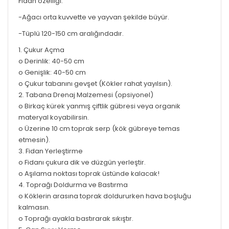
Fidan özelliği:
-Ağacı orta kuvvette ve yayvan şekilde büyür.
-Tüplü 120-150 cm aralığındadır.
1. Çukur Açma
o Derinlik: 40-50 cm
o Genişlik: 40-50 cm
o Çukur tabanını gevşet (Kökler rahat yayılsın).
2. Tabana Drenaj Malzemesi (opsiyonel)
o Birkaç kürek yanmış çiftlik gübresi veya organik
materyal koyabilirsin.
o Üzerine 10 cm toprak serp (kök gübreye temas
etmesin).
3. Fidan Yerleştirme
o Fidanı çukura dik ve düzgün yerleştir.
o Aşılama noktası toprak üstünde kalacak!
4. Toprağı Doldurma ve Bastırma
o Köklerin arasına toprak doldururken hava boşluğu
kalmasın.
o Toprağı ayakla bastırarak sıkıştır.