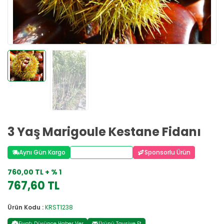
3 Yaş Marigoule Kestane Fidanı
Aynı Gün Kargo
Stoktan Teslim
Sponsorlu Ürün
760,00 TL + % 1
767,60 TL
Ürün Kodu :
KRST1238
Fiyatı Düşünce Haber Ver
Ürünü Tavsiye Et