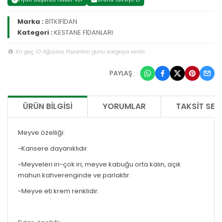
Marka :
BİTKİFİDAN
Kategori :
KESTANE FİDANLARI
En geç 10 Ağustos Pazartesi günü kargoya verilir.
PAYLAŞ :
ÜRÜN BILGISI
YORUMLAR
TAKSIT SEÇ
Meyve özelliği:
-Kansere dayanıklıdır.
-Meyveleri iri-çok iri, meyve kabuğu orta kalın, açık
mahun kahverenginde ve parlaktır.
-Meyve eti krem renklidir.