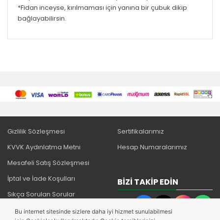
*Fidan inceyse, kırılmaması için yanına bir çubuk dikip
bağlayabilirsin.
Gizlilik Sözleşmesi
Sertifikalarımız
KVVK Aydınlatma Metni
Hesap Numaralarımız
Mesafeli Satış Sözleşmesi
İptal ve İade Koşulları
BIZI TAKIP EDIN
Sıkça Sorulan Sorular
Bu internet sitesinde sizlere daha iyi hizmet sunulabilmesi