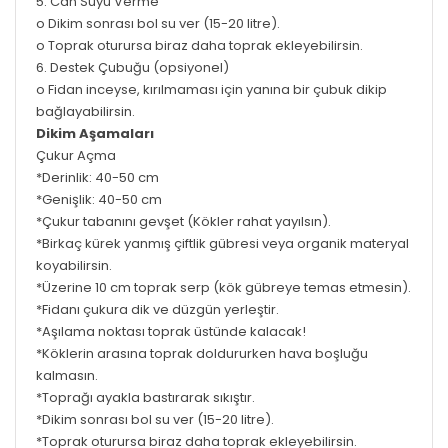
5. Can Suyu Verme
o Dikim sonrası bol su ver (15-20 litre).
o Toprak oturursa biraz daha toprak ekleyebilirsin.
6. Destek Çubuğu (opsiyonel)
o Fidan inceyse, kırılmaması için yanına bir çubuk dikip
bağlayabilirsin.
Dikim Aşamaları
Çukur Açma
*Derinlik: 40-50 cm
*Genişlik: 40-50 cm
*Çukur tabanını gevşet (Kökler rahat yayılsın).
*Birkaç kürek yanmış çiftlik gübresi veya organik materyal
koyabilirsin.
*Üzerine 10 cm toprak serp (kök gübreye temas etmesin).
*Fidanı çukura dik ve düzgün yerleştir.
*Aşılama noktası toprak üstünde kalacak!
*Köklerin arasına toprak doldururken hava boşluğu
kalmasın.
*Toprağı ayakla bastırarak sıkıştır.
*Dikim sonrası bol su ver (15-20 litre).
*Toprak oturursa biraz daha toprak ekleyebilirsin.