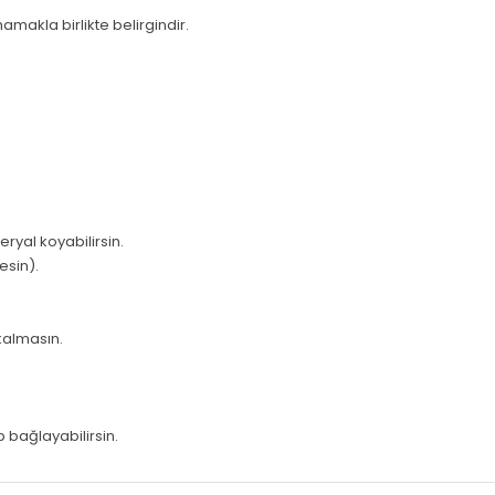
amakla birlikte belirgindir.
ryal koyabilirsin.
esin).
kalmasın.
p bağlayabilirsin.