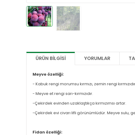
ÜRÜN BILGISI
YORUMLAR
TA
Meyve özelliği:
- Kabuk rengi morumsu kırmızı, zemin rengi kırmızıdır
- Meyve et rengi sarı-kırmızıdır.
-Çekirdek evinden uzaklaştıkça kırmızımsı artar.
-Çekirdek evi civarı lifli görünümlüdür. Meyve sulu, gev
Fidan özelliği: