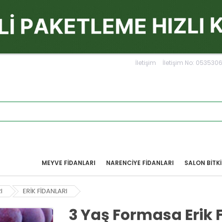
İletişim
İletişim No: 05353
MEYVE FIDANLARI
NARENCIYE FIDANLARI
SALON BİTKİ
I
ERİK FİDANLARI
3 Yaş Formasa Erik 