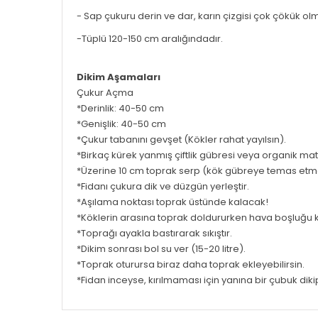
- Sap çukuru derin ve dar, karın çizgisi çok çökük olm
-Tüplü 120-150 cm aralığındadır.
Dikim Aşamaları
Çukur Açma
*Derinlik: 40-50 cm
*Genişlik: 40-50 cm
*Çukur tabanını gevşet (Kökler rahat yayılsın).
*Birkaç kürek yanmış çiftlik gübresi veya organik mate
*Üzerine 10 cm toprak serp (kök gübreye temas etm
*Fidanı çukura dik ve düzgün yerleştir.
*Aşılama noktası toprak üstünde kalacak!
*Köklerin arasına toprak doldururken hava boşluğu 
*Toprağı ayakla bastırarak sıkıştır.
*Dikim sonrası bol su ver (15-20 litre).
*Toprak oturursa biraz daha toprak ekleyebilirsin.
*Fidan inceyse, kırılmaması için yanına bir çubuk diki