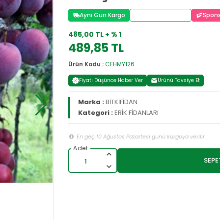
Aynı Gün Kargo
Stoktan Teslim
Spons
485,00 TL + % 1
489,85 TL
Ürün Kodu :
CEHMY126
Fiyatı Düşünce Haber Ver
Ürünü Tavsiye Et
Marka :
BİTKİFİDAN
Kategori :
ERİK FİDANLARI
En geç 10 Ağustos Pazartesi günü kargoya verilir.
SEPE