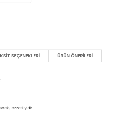
KSIT SEÇENEKLERI
ÜRÜN ÖNERILERI
.
rek, lezzeti iyidir.