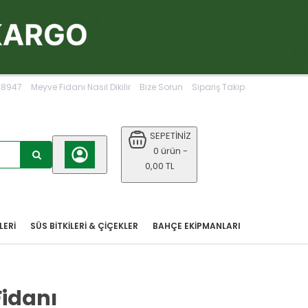
068947
Meyve Fidanı Nasıl Dikilir
Bize Sorun
Sipariş Takip
SEPETİNİZ
0 ürün -
0,00 TL
LERİ
SÜS BİTKİLERİ & ÇİÇEKLER
BAHÇE EKIPMANLARI
Fidanı